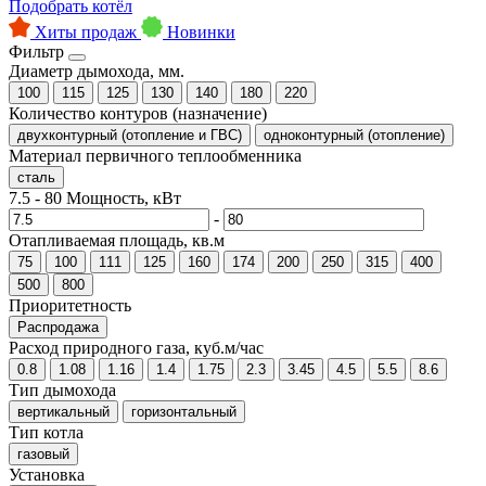
Подобрать котёл
Хиты продаж
Новинки
Фильтр
Диаметр дымохода, мм.
100
115
125
130
140
180
220
Количество контуров (назначение)
двухконтурный (отопление и ГВС)
одноконтурный (отопление)
Материал первичного теплообменника
сталь
7.5
-
80
Мощность, кВт
-
Отапливаемая площадь, кв.м
75
100
111
125
160
174
200
250
315
400
500
800
Приоритетность
Распродажа
Расход природного газа, куб.м/час
0.8
1.08
1.16
1.4
1.75
2.3
3.45
4.5
5.5
8.6
Тип дымохода
вертикальный
горизонтальный
Тип котла
газовый
Установка