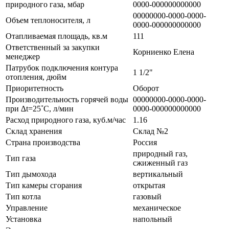
природного газа, мбар
0000-000000000000
00000000-0000-0000-
Объем теплоносителя, л
0000-000000000000
Отапливаемая площадь, кв.м
111
Ответственный за закупки
Корниенко Елена
менеджер
Патрубок подключения контура
1 1/2"
отопления, дюйм
Приоритетность
Оборот
Производительность горячей воды
00000000-0000-0000-
при ∆t=25˚С, л/мин
0000-000000000000
Расход природного газа, куб.м/час
1.16
Склад хранения
Склад №2
Страна производства
Россия
природный газ,
Тип газа
сжиженный газ
Тип дымохода
вертикальный
Тип камеры сгорания
открытая
Тип котла
газовый
Управление
механическое
Установка
напольный