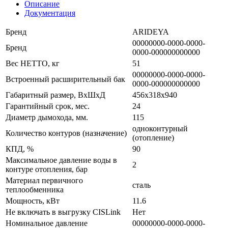
Описание
Документация
Бренд
ARIDEYA
00000000-0000-0000-
Бренд
0000-000000000000
Вес НЕТТО, кг
51
00000000-0000-0000-
Встроенный расширительный бак
0000-000000000000
Габаритный размер, ВxШxД
456х318х940
Гарантийный срок, мес.
24
Диаметр дымохода, мм.
115
одноконтурный
Количество контуров (назначение)
(отопление)
КПД, %
90
Максимальное давление воды в
2
контуре отопления, бар
Материал первичного
сталь
теплообменника
Мощность, кВт
11.6
Не включать в выгрузку CISLink
Нет
Номинальное давление
00000000-0000-0000-